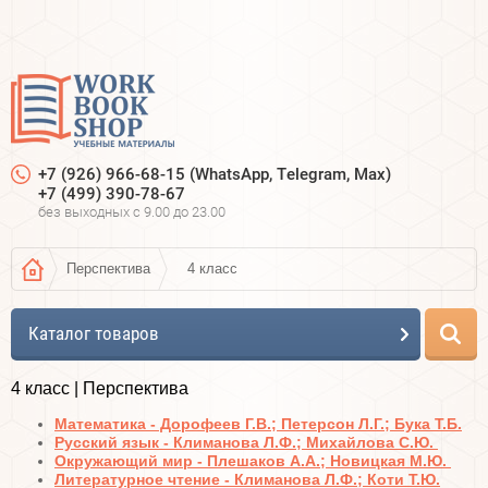
+7 (926) 966-68-15 (WhatsApp, Telegram, Max)
+7 (499) 390-78-67
без выходных c 9.00 до 23.00
Перспектива
4 класс
Каталог товаров
4 класс | Перспектива
Математика - Дорофеев Г.В.; Петерсон Л.Г.; Бука Т.Б.
Русский язык - Климанова Л.Ф.; Михайлова С.Ю.
Окружающий мир - Плешаков А.А.; Новицкая М.Ю.
Литературное чтение - Климанова Л.Ф.; Коти Т.Ю.