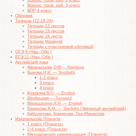
Всерос. пров. раб. 2 класс
Всерос. пров. раб. 3 класс
ВПР 4 класс
Обложки
Тетради (12,18,24)
Тетради 12 листов
Тетради 18 листов
Тетради 24 листа
Тетради Мазиной
Тетради с пластиковой обложкой
ОГЭ 9 (Нац. Обр.)
ЕГЭ 11 (Нац. Обр.)
Английский язык
Афанасьева О.В — Rainbow
Быкова Н.И. — Spotlight
1-2 класс
3 класс
4 класс
Кузовлев В.П. — English
Вербицкая — Forward
Верещагина И.Н. — English
Баранова К.М. — Starlight (Звёздный английский)
Биболетова, Комарова, Тер-Минасова
Издательство Планета
1 класс (Планета)
2-4 класс (Планета)
Методические рекомендации (Планета)