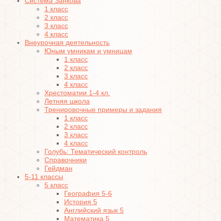
Система Занкова
1 класс
2 класс
3 класс
4 класс
Внеурочная деятельность
Юным умникам и умницам
1 класс
2 класс
3 класс
4 класс
Хрестоматии 1-4 кл.
Летняя школа
Тренировочные примеры и задания
1 класс
2 класс
3 класс
4 класс
Голубь: Тематический контроль
Справочники
Гейдман
5-11 классы
5 класс
География 5-6
История 5
Английский язык 5
Математика 5